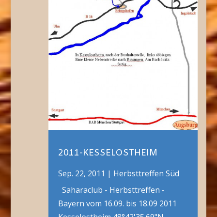
2011-KESSELOSTHEIM
Sep. 22, 2011
|
Herbsttreffen Süd
Saharaclub - Herbsttreffen -
Bayern vom 16.09. bis 18.09 2011