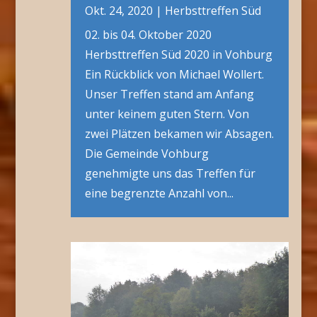
Okt. 24, 2020
|
Herbsttreffen Süd
02. bis 04. Oktober 2020
Herbsttreffen Süd 2020 in Vohburg
Ein Rückblick von Michael Wollert.
Unser Treffen stand am Anfang
unter keinem guten Stern. Von
zwei Plätzen bekamen wir Absagen.
Die Gemeinde Vohburg
genehmigte uns das Treffen für
eine begrenzte Anzahl von...