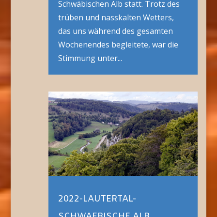
Schwäbischen Alb statt. Trotz des
trüben und nasskalten Wetters,
das uns während des gesamten
Wochenendes begleitete, war die
Stimmung unter...
2022-LAUTERTAL-
SCHWAEBISCHE ALB