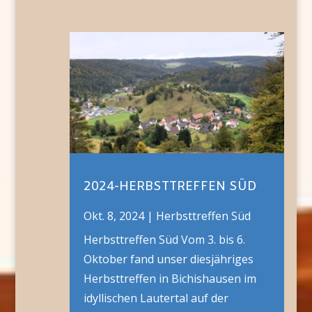
2024-HERBSTTREFFEN SÜD
Okt. 8, 2024
|
Herbsttreffen Süd
Herbsttreffen Süd Vom 3. bis 6.
Oktober fand unser diesjähriges
Herbsttreffen in Bichishausen im
idyllischen Lautertal auf der