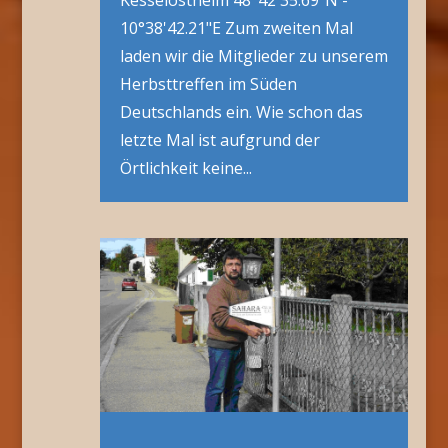
Kesselostheim 48°42'35.69"N -
10°38'42.21"E Zum zweiten Mal
laden wir die Mitglieder zu unserem
Herbsttreffen im Süden
Deutschlands ein. Wie schon das
letzte Mal ist aufgrund der
Örtlichkeit keine...