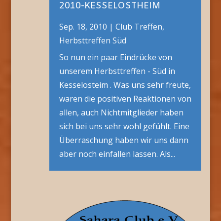
2010-KESSELOSTHEIM
Sep. 18, 2010
|
Club Treffen
,
Herbsttreffen Süd
So nun ein paar Eindrücke von
unserem Herbsttreffen - Süd in
Kesselosteim . Was uns sehr freute,
waren die positiven Reaktionen von
allen, auch Nichtmitglieder haben
sich bei uns sehr wohl gefühlt. Eine
Überraschung haben wir uns dann
aber noch einfallen lassen. Als...