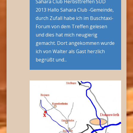
Sahara Club Herbsttreffen SÜD
2013 Hallo Sahara Club -Gemeinde,
durch Zufall habe ich im Buschtaxi-
Forum von dem Treffen gelesen
und dies hat mich neugierig
gemacht. Dort angekommen wurde
ich von Walter als Gast herzlich
begrüßt und...