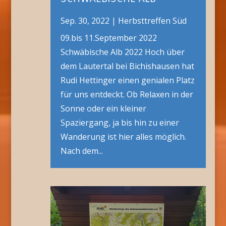
Sep. 30, 2022
|
Herbsttreffen Süd
09.bis 11.September 2022
Schwäbische Alb 2022 Hoch über
dem Lautertal bei Bichishausen hat
Rudi Hettinger einen genialen Platz
für uns entdeckt. Ob Relaxen in der
Sonne oder ein kleiner
Spaziergang, ja bis hin zu einer
Wanderung ist hier alles möglich.
Nach dem...