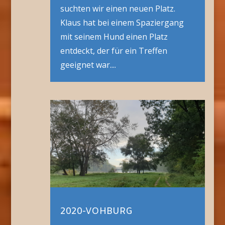
suchten wir einen neuen Platz.
Klaus hat bei einem Spaziergang
mit seinem Hund einen Platz
entdeckt, der für ein Treffen
geeignet war....
2020-VOHBURG